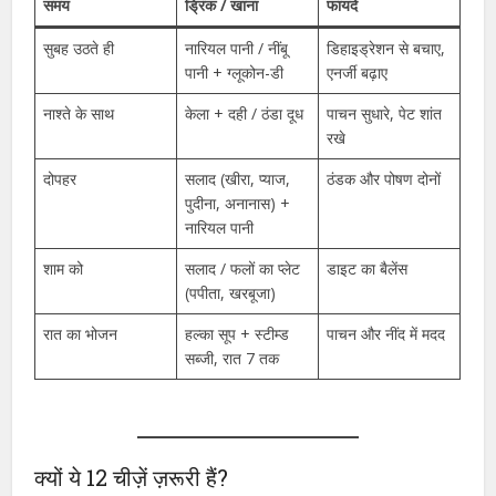
समय
ड्रिंक / खाना
फायदे
सुबह उठते ही
नारियल पानी / नींबू
डिहाइड्रेशन से बचाए,
पानी + ग्लूकोन-डी
एनर्जी बढ़ाए
नाश्ते के साथ
केला + दही / ठंडा दूध
पाचन सुधारे, पेट शांत
रखे
दोपहर
सलाद (खीरा, प्याज,
ठंडक और पोषण दोनों
पुदीना, अनानास) +
नारियल पानी
शाम को
सलाद / फलों का प्लेट
डाइट का बैलेंस
(पपीता, खरबूजा)
रात का भोजन
हल्का सूप + स्टीम्ड
पाचन और नींद में मदद
सब्जी, रात 7 तक
क्यों ये 12 चीज़ें ज़रूरी हैं?