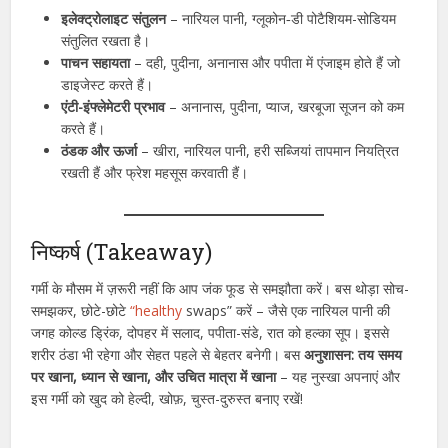
इलेक्ट्रोलाइट संतुलन
– नारियल पानी, ग्लूकोन‑डी पोटैशियम-सोडियम
संतुलित रखता है।
पाचन सहायता
– दही, पुदीना, अनानास और पपीता में एंजाइम होते हैं जो
डाइजेस्ट करते हैं।
एंटी-इंफ्लेमेटरी प्रभाव
– अनानास, पुदीना, प्याज, खरबूजा सूजन को कम
करते हैं।
ठंडक और ऊर्जा
– खीरा, नारियल पानी, हरी सब्जियां तापमान नियत्रित
रखती हैं और फ्रेश महसूस करवाती हैं।
निष्कर्ष (Takeaway)
गर्मी के मौसम में ज़रूरी नहीं कि आप जंक फूड से समझौता करें। बस थोड़ा सोच-
समझकर, छोटे-छोटे
“healthy
swaps” करें – जैसे एक नारियल पानी की
जगह कोल्ड ड्रिंक, दोपहर में सलाद, पपीता-संडे, रात को हल्का सूप। इससे
शरीर ठंडा भी रहेगा और सेहत पहले से बेहतर बनेगी। बस
अनुशासन: तय समय
पर खाना, ध्यान से खाना, और उचित मात्रा में खाना
– यह नुस्खा अपनाएं और
इस गर्मी को खुद को हेल्दी, खोफ़, चुस्त-दुरुस्त बनाए रखें!